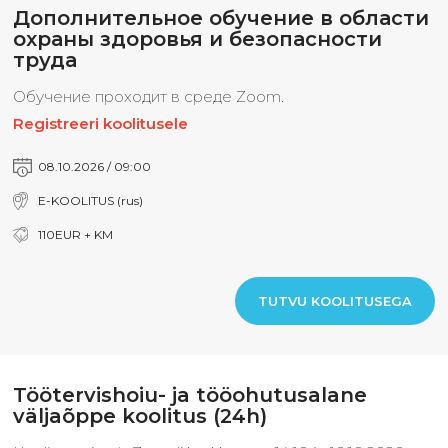
Дополнительное обучение в области
охраны здоровья и безопасности
труда
Обучение проходит в среде Zoom.
Registreeri koolitusele
08.10.2026 / 09:00
E-KOOLITUS (rus)
110EUR + KM
TUTVU KOOLITUSEGA
Töötervishoiu- ja tööohutusalane
väljaõppe koolitus (24h)