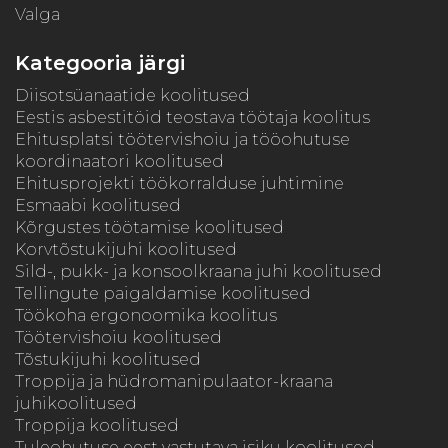
Valga
Kategooria järgi
Diisotsüanaatide koolitused
Eestis asbestitöid teostava töötaja koolitus
Ehitusplatsi töötervishoiu ja tööohutuse
koordinaatori koolitused
Ehitusprojekti töökorralduse juhtimine
Esmaabi koolitused
Kõrgustes töötamise koolitused
Korvtõstukijuhi koolitused
Sild-, pukk- ja konsoolkraana juhi koolitused
Tellingute paigaldamise koolitused
Töökoha ergonoomika koolitus
Töötervishoiu koolitused
Tõstukijuhi koolitused
Troppija ja hüdromanipulaator-kraana
juhikoolitused
Troppija koolitused
Tuleohutuse eest vastutava isiku koolitused