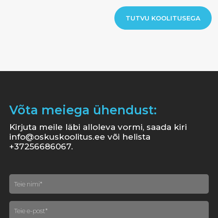
TUTVU KOOLITUSEGA
Võta meiega ühendust:
Kirjuta meile läbi alloleva vormi, saada kiri
info@oskuskoolitus.ee või helista
+37256686067.