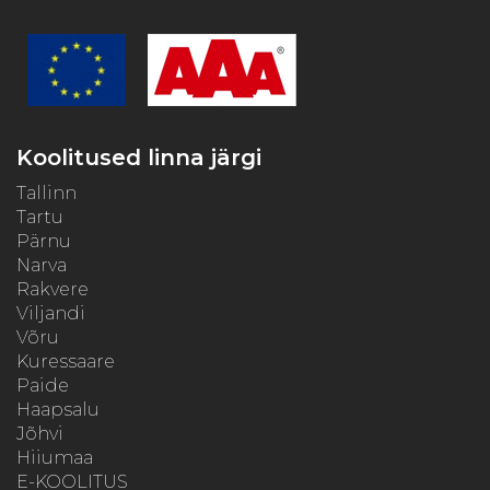
Koolitused linna järgi
Tallinn
Tartu
Pärnu
Narva
Rakvere
Viljandi
Võru
Kuressaare
Paide
Haapsalu
Jõhvi
Hiiumaa
E-KOOLITUS