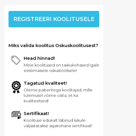
REGISTREERI KOOLITUSELE
Miks valida koolitus Oskuskoolitusest?
Head hinnad!
Meie koolitused on taskukohased igale
eestimaisele oskustöölisele!
Tagatud kvaliteet!
Oleme paberitega koolitajad, mille
tulemusel võime väita, et ka
kvaliteetsed!
Sertifikaat!
Koolituse edukalt läbinud isikule
väljastatakse asjakohane sertifikaat!