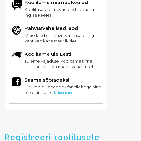
Koolitame mitmes keeles!
Koolitused toimuvad eesti, vene ja
inglise keeles!
Rahvusvahelised laod
Meie load on rahvusvahelised ning
kehtivad ka teistes riikides!
Koolitame üle Eesti!
Tuleme vajadusel koolitama sinna,
kuhu on vaja. Ka nädalavahetustel!
Saame sõpradeks!
Liitu meie Facebook fännilehega ning
ole alati kursis.
Liitu siit
Registreeri koolitusele