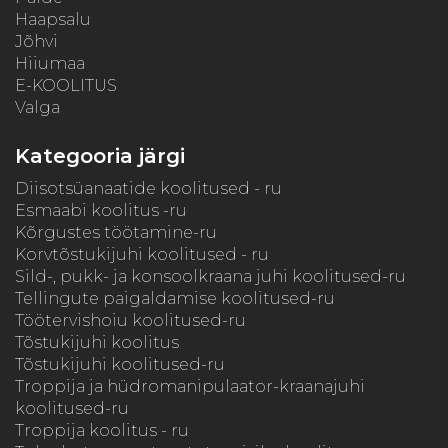
Haapsalu
Jõhvi
Hiiumaa
E-KOOLITUS
Valga
Kategooria järgi
Diisotsüanaatide koolitused - ru
Esmaabi koolitus -ru
Kõrgustes töötamine-ru
Korvtõstukijuhi koolitused - ru
Sild-, pukk- ja konsoolkraana juhi koolitused-ru
Tellingute paigaldamise koolitused-ru
Töötervishoiu koolitused-ru
Tõstukijuhi koolitus
Tõstukijuhi koolitused-ru
Troppija ja hüdromanipulaator-kraanajuhi
koolitused-ru
Troppija koolitus - ru