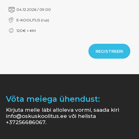
04.12.2026 / 09:00
E-KOOLITUS (rus)
120€ + KM
REGISTREERI
Võta meiega ühendust:
Kirjuta meile läbi alloleva vormi, saada kiri
info@oskuskoolitus.ee või helista
+37256686067.