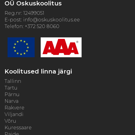
OÜ Oskuskoolitus
Reg.nr: 12499051
E-post:
info@oskuskoolitus.ee
Telefon: +372 520 8060
Koolitused linna järgi
Tallinn
Tartu
Pärnu
Narva
Rakvere
Viljandi
Võru
Kuressaare
Paide